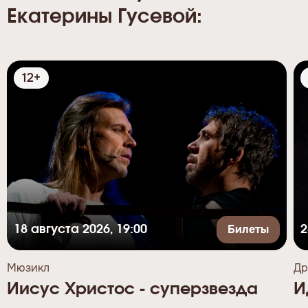
Екатерины Гусевой:
12+
Билеты
18 августа 2026, 19:00
2
Мюзикл
Др
Иисус Христос - суперзвезда
И