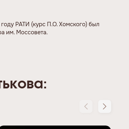
году РАТИ (курс П.О. Хомского) был
ра им. Моссовета.
тькова: