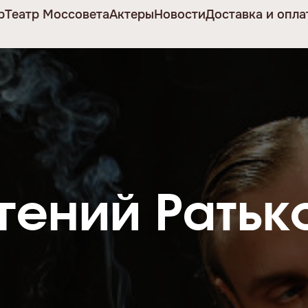
р
Театр Моссовета
Актеры
Новости
Доставка и опла
гений Ратьк