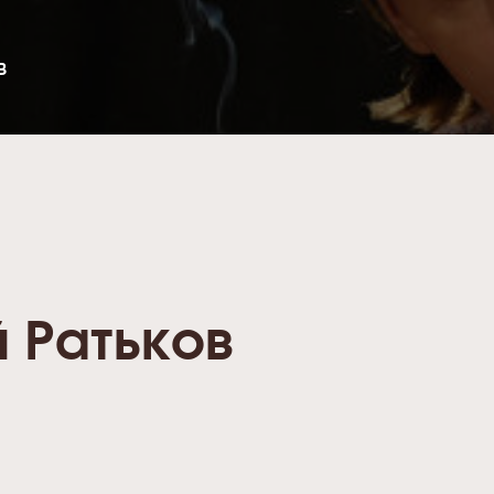
В
й Ратьков