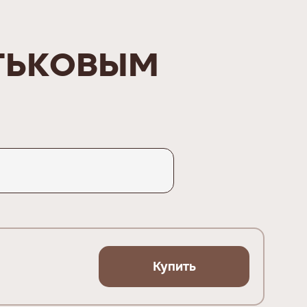
тьковым
Купить