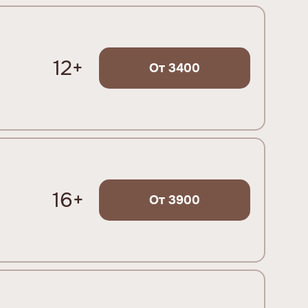
12+
От 3400
16+
От 3900