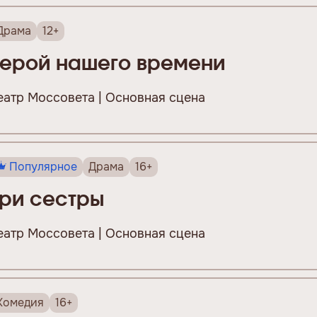
Драма
12+
Герой нашего времени
еатр Моссовета | Основная сцена
Популярное
Драма
16+
Три сестры
еатр Моссовета | Основная сцена
Комедия
16+