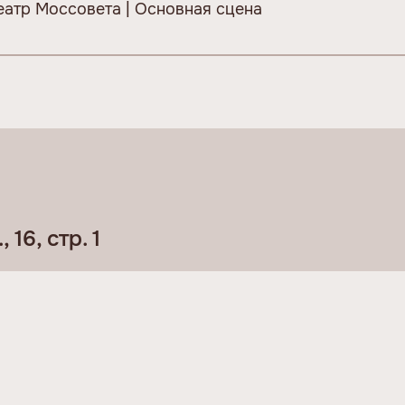
еатр Моссовета | Основная сцена
16, стр. 1