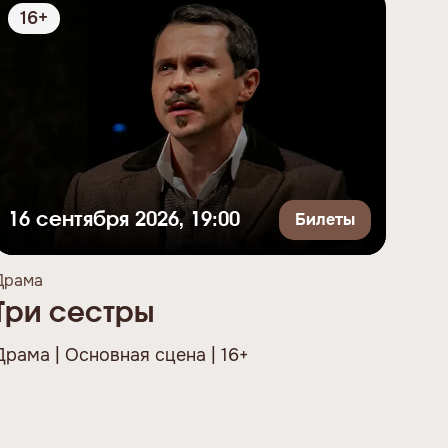
16+
1
Билеты
Б
16 сентября 2026, 19:00
Драма
Драм
Три сестры
Ци
Драма | Основная сцена | 16+
Драм