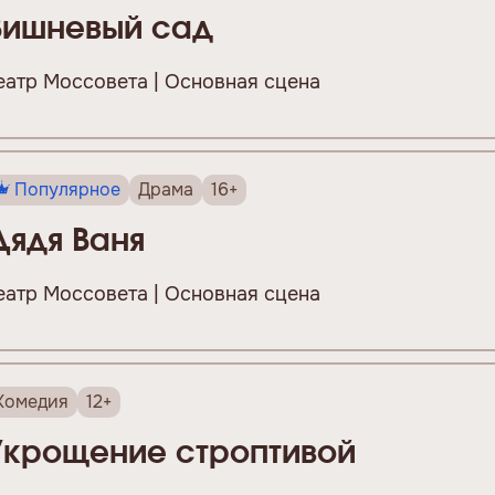
Вишневый сад
еатр Моссовета | Основная сцена
Популярное
Драма
16+
Дядя Ваня
еатр Моссовета | Основная сцена
Комедия
12+
Укрощение строптивой