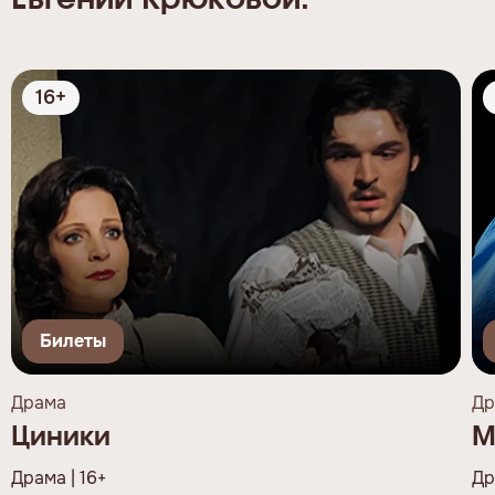
Евгении Крюковой:
16+
Билеты
Драма
Др
Циники
М
Драма | 16+
Др