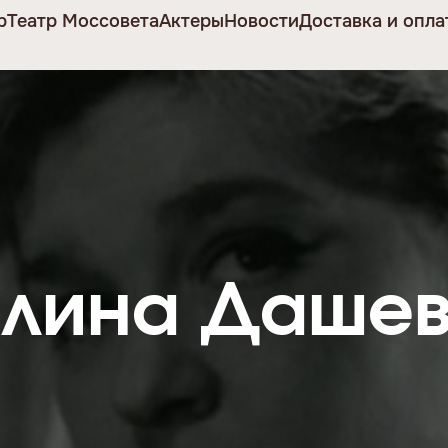
р
Театр Моссовета
Актеры
Новости
Доставка и опла
алина Дашев