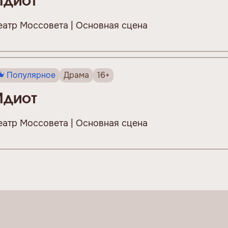
Идиот
еатр Моссовета | Основная сцена
Популярное
Драма
16+
Идиот
еатр Моссовета | Основная сцена