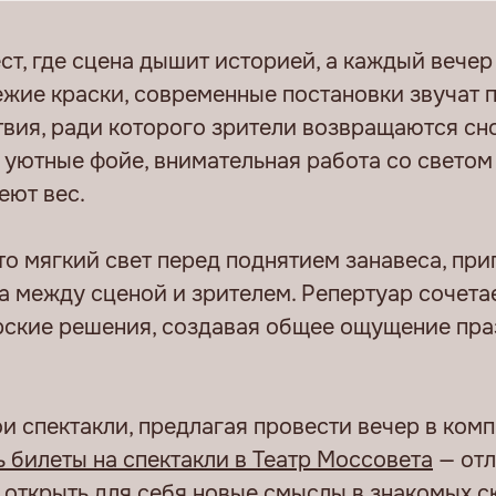
ест, где сцена дышит историей, а каждый вече
жие краски, современные постановки звучат п
твия, ради которого зрители возвращаются сно
уютные фойе, внимательная работа со светом и 
еют вес.
о мягкий свет перед поднятием занавеса, при
га между сценой и зрителем. Репертуар сочет
ские решения, создавая общее ощущение праз
ои спектакли, предлагая провести вечер в ком
ь билеты на спектакли в Театр Моссовета
— отл
 открыть для себя новые смыслы в знакомых сю