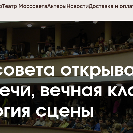
р
Театр Моссовета
Актеры
Новости
Доставка и опла
овета открыва
ечи, вечная кл
ргия сцены