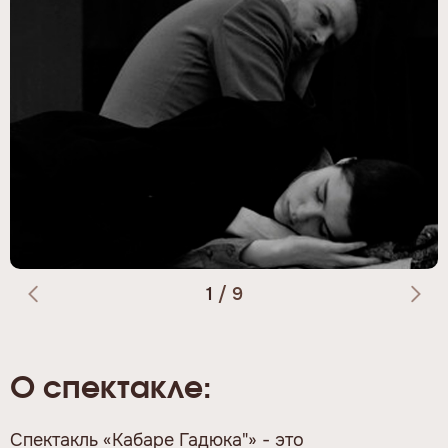
1
/
9
О спектакле:
Спектакль «Кабаре Гадюка"» - это