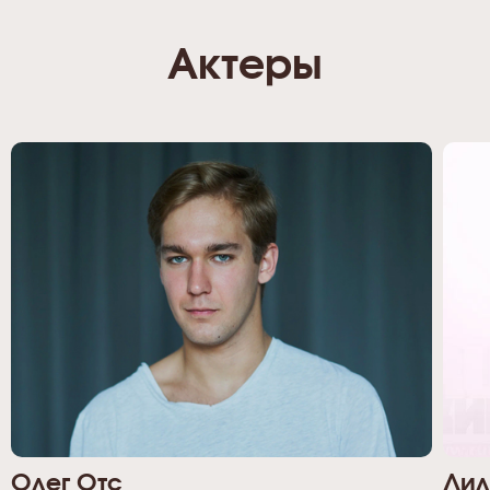
Актеры
Олег Отс
Лил