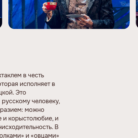
ктаклем в честь
торая исполняет в
кой. Это
 русскому человеку,
бразием: можно
е и корыстолюбие, и
нисходительность. В
волками» и «овцами»