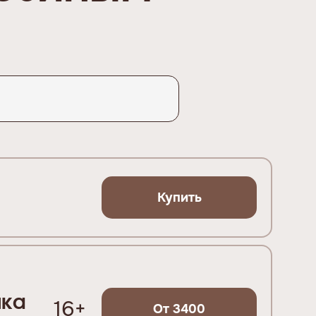
Купить
йка
16+
От 3400