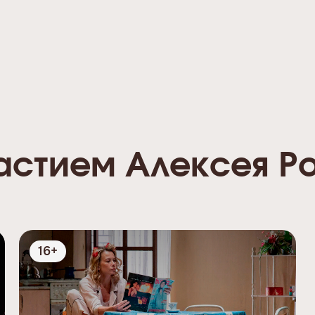
астием Алексея Р
16+