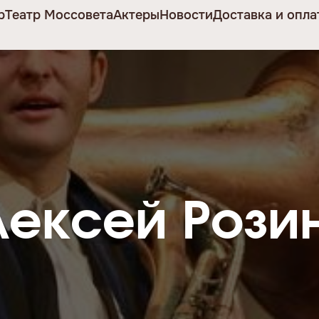
р
Театр Моссовета
Актеры
Новости
Доставка и опла
лексей Рози