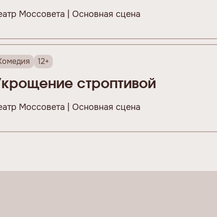
еатр Моссовета | Основная сцена
Комедия
12+
Укрощение строптивой
еатр Моссовета | Основная сцена