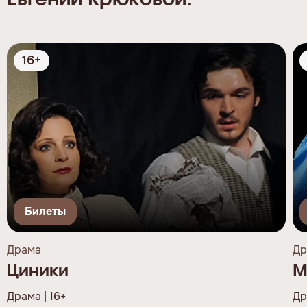
Евгении Крюковой:
16+
Билеты
Драма
Др
Циники
М
Драма | 16+
Др