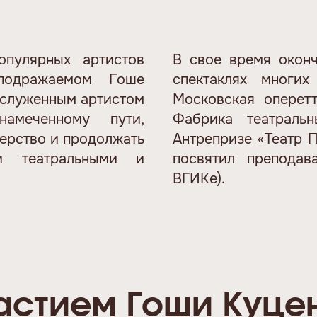
пулярных артистов
В свое время окон
еподражаемом Гоше
спектаклях многих
аслуженным артистом
Московская оперетт
меченному пути,
Фабрика театраль
терство и продолжать
Антрепризе «Театр П
и театральными и
посвятил преподав
ВГИКе).
астием Гоши Куце