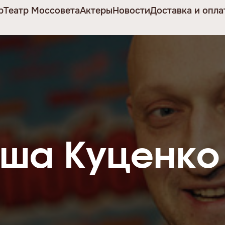
р
Театр Моссовета
Актеры
Новости
Доставка и опла
оша Куценко