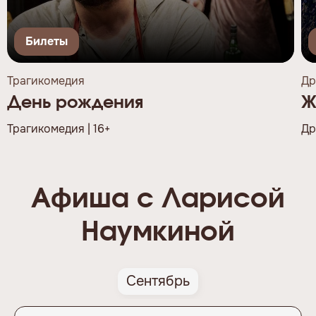
Билеты
Трагикомедия
Др
День рождения
Ж
Трагикомедия | 16+
Др
Афиша с Ларисой
Наумкиной
Сентябрь