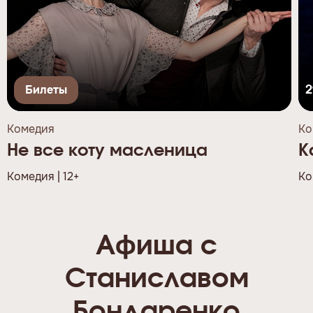
Билеты
2
Комедия
Ко
Не все коту масленица
К
Комедия | 12+
Ко
Афиша с
Станиславом
Бондаренко