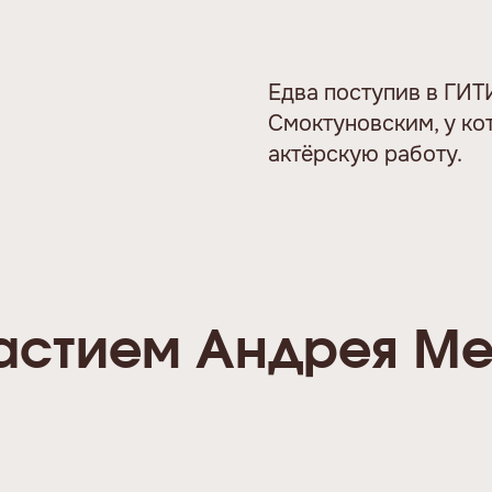
Едва поступив в ГИТ
Смоктуновским, у ко
актёрскую работу.
частием Андрея М