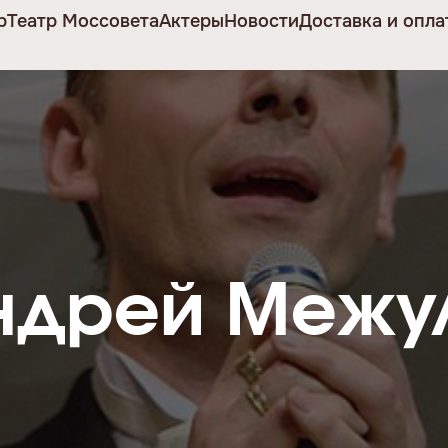
р
Театр Моссовета
Актеры
Новости
Доставка и опла
ндрей Межу