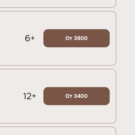
6+
От 3900
12+
От 3400