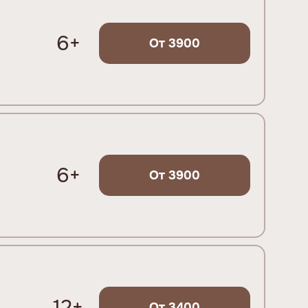
6+
От 3900
6+
От 3900
12+
От 3400