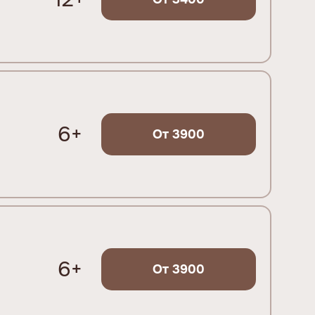
6+
От 3900
6+
От 3900