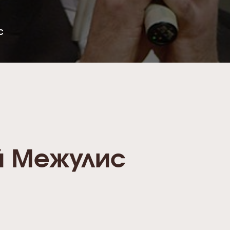
С
й Межулис