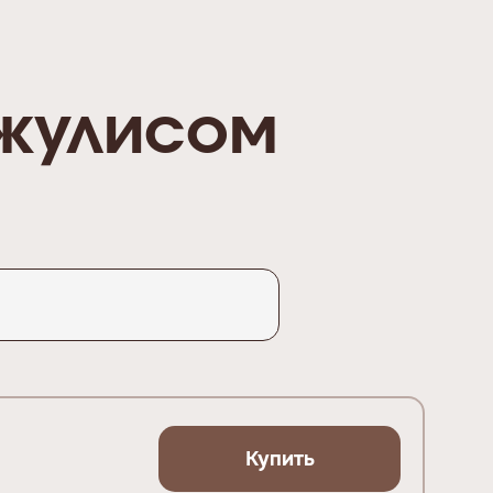
жулисом
Купить