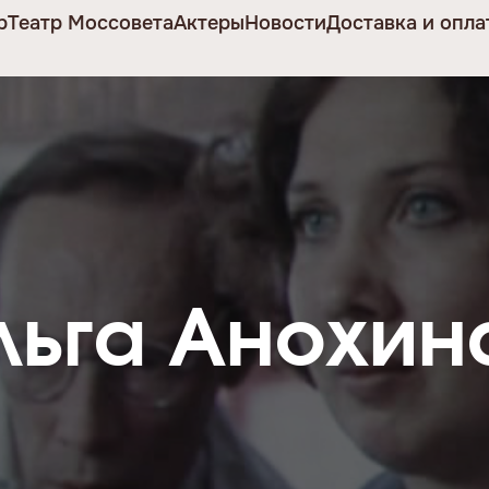
р
Театр Моссовета
Актеры
Новости
Доставка и опла
льга Анохин