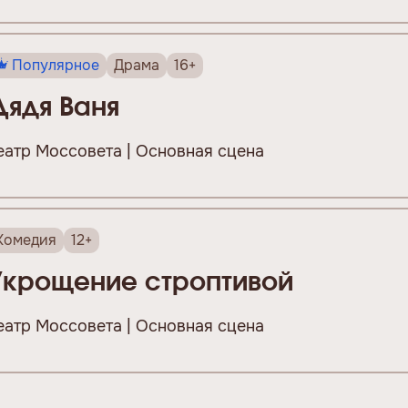
Популярное
Драма
16+
Дядя Ваня
еатр Моссовета | Основная сцена
Комедия
12+
Укрощение строптивой
еатр Моссовета | Основная сцена