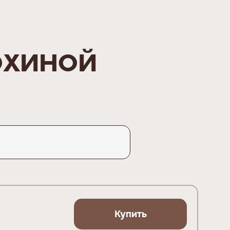
охиной
Купить