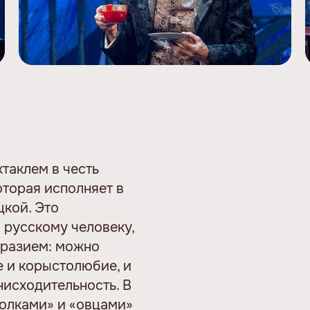
ктаклем в честь
торая исполняет в
кой. Это
 русскому человеку,
бразием: можно
е и корыстолюбие, и
нисходительность. В
волками» и «овцами»