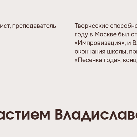
рист, преподаватель
Творческие способнос
году в Москве был о
«Импровизация», и В
окончания школы, пр
«Песенка года», кон
астием Владислав