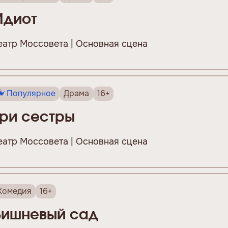
Идиот
еатр Моссовета | Основная сцена
Популярное
Драма
16+
Три сестры
еатр Моссовета | Основная сцена
Комедия
16+
Вишневый сад