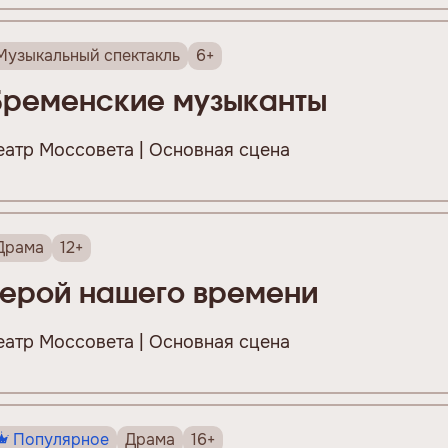
Музыкальный спектакль
6+
Бременские музыканты
еатр Моссовета | Основная сцена
Драма
12+
Герой нашего времени
еатр Моссовета | Основная сцена
Популярное
Драма
16+