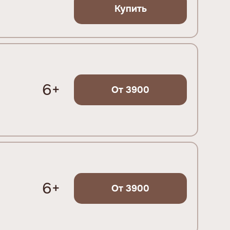
Купить
6+
От 3900
6+
От 3900