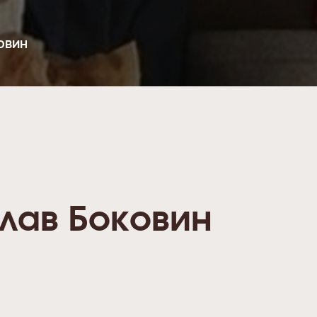
ОВИН
лав Боковин