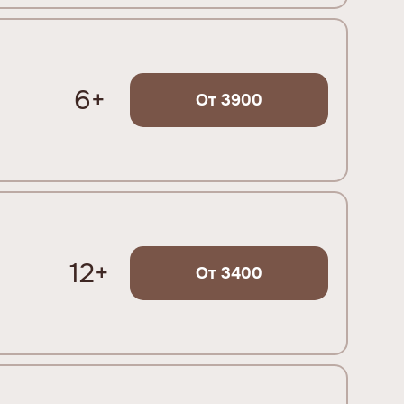
6+
От 3900
12+
От 3400