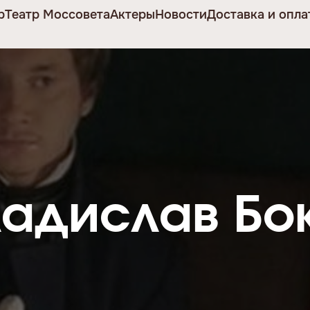
р
Театр Моссовета
Актеры
Новости
Доставка и опла
ладислав Бо