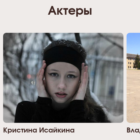
Актеры
Кристина Исайкина
Вла