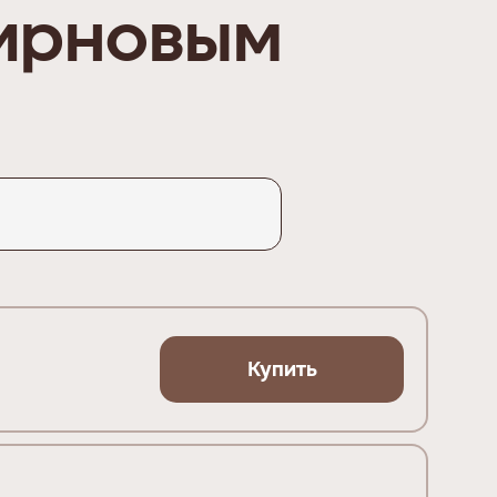
ирновым
Купить