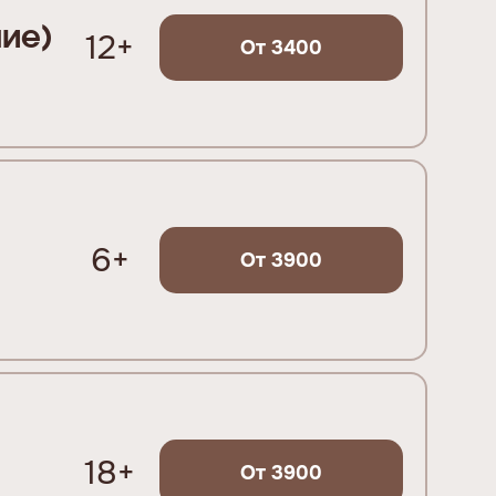
ние)
12+
От 3400
6+
От 3900
18+
От 3900