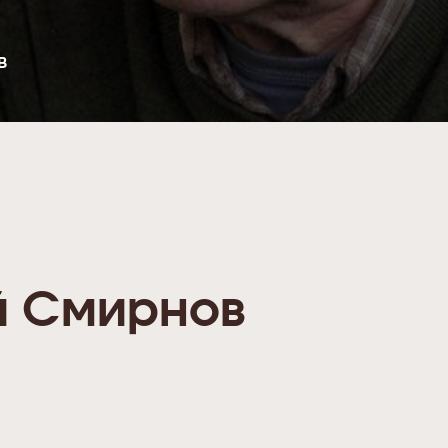
В
й Смирнов