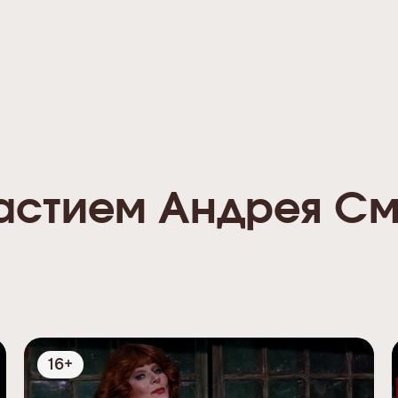
частием Андрея С
16+