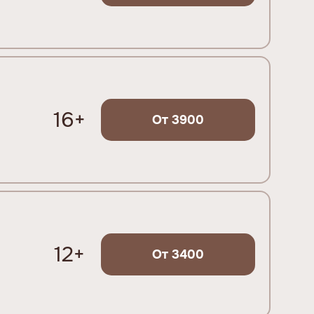
16+
От 3900
12+
От 3400