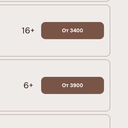
16+
От 3400
6+
От 3900