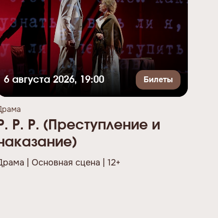
Билеты
Б
6 августа 2026, 19:00
Драма
Драм
Р. Р. Р. (Преступление и
Ба
наказание)
Драм
Драма | Основная сцена | 12+