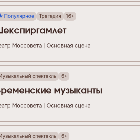
Популярное
Трагедия
16+
Шекспиргамлет
еатр Моссовета | Основная сцена
Музыкальный спектакль
6+
Бременские музыканты
еатр Моссовета | Основная сцена
Музыкальный спектакль
6+