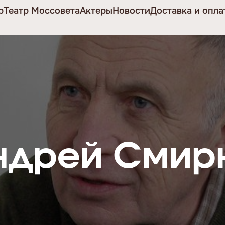
р
Театр Моссовета
Актеры
Новости
Доставка и опла
ндрей Смир