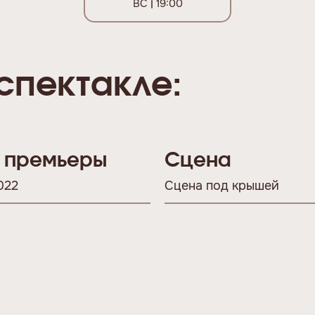
ВС
19:00
спектакле:
 премьеры
Сцена
022
Сцена под крышей