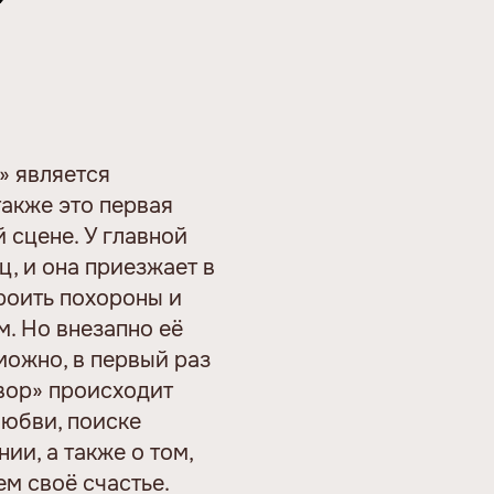
» является
также это первая
 сцене. У главной
, и она приезжает в
роить похороны и
. Но внезапно её
можно, в первый раз
овор» происходит
любви, поиске
ии, а также о том,
м своё счастье.