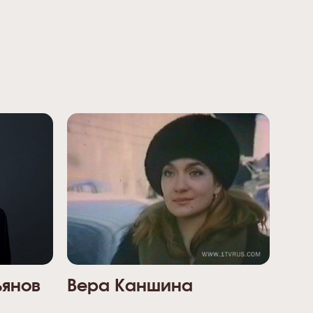
ьянов
Вера Каншина