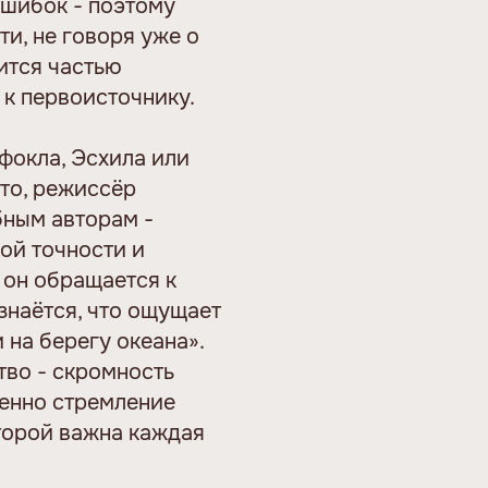
ошибок - поэтому
и, не говоря уже о
ится частью
к первоисточнику.
фокла, Эсхила или
сто, режиссёр
бным авторам -
ой точности и
 он обращается к
знаётся, что ощущает
на берегу океана».
тво - скромность
енно стремление
оторой важна каждая