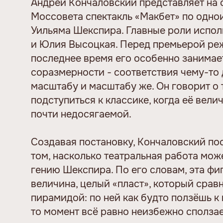
Андрей Кончаловский представляет на 
Моссовета спектакль «Макбет» по одно
Уильяма Шекспира. Главные роли испол
и Юлия Высоцкая. Перед премьерой реж
последнее время его особенно занимае
соразмерности - соответствия чему-то
масштабу и масштабу же. Он говорит о 
подступиться к классике, когда её вел
почти недосягаемой.
Создавая постановку, Кончаловский по
том, насколько театральная работа мож
гению Шекспира. По его словам, эта фи
величина, целый «пласт», который срав
пирамидой: по ней как будто ползёшь к 
то момент всё равно неизбежно сползаеш