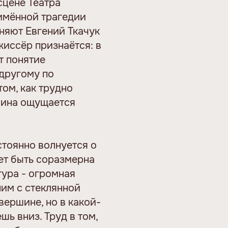
сцене Театра
имённой трагедии
няют Евгений Ткачук
иссёр признаётся: в
т понятие
 другому по
том, как трудно
ичина ощущается
стоянно волнуется о
ет быть соразмерна
гура - огромная
ним с стеклянной
вершине, но в какой-
ь вниз. Труд в том,